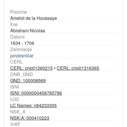
Prezime
Amelot de la Houssaye
Ime
Abraham Nicolas
Datumi
1634 - 1706
Zanimanje
povjesničar
CERL
CERL: cnp01260215
•
CERL: cnp01316365
DNB_GND
GND: 100008569
ISNI
ISNI: 0000000458765786
LOC
LC Names: n84233305
NSK_A
NSK:A: 000410223
VIAF