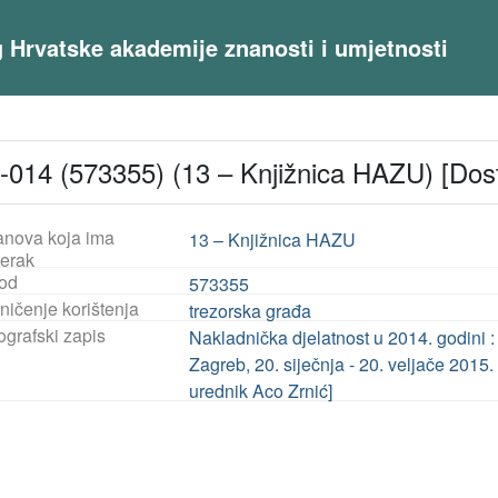
og Hrvatske akademije znanosti i umjetnosti
-014 (573355) (13 – Knjižnica HAZU) [Dos
anova koja ima
13 – Knjižnica HAZU
jerak
od
573355
ničenje korištenja
trezorska građa
ografski zapis
Nakladnička djelatnost u 2014. godini 
Zagreb, 20. siječnja - 20. veljače 2015. 
urednik Aco Zrnić]