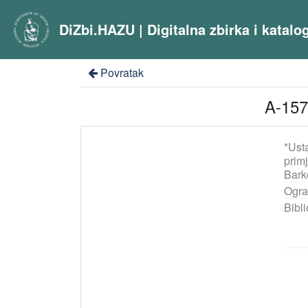
DiZbi.HAZU | Digitalna zbirka i katal
Povratak
A-157
*Ust
prim
Bark
Ogra
Bibli