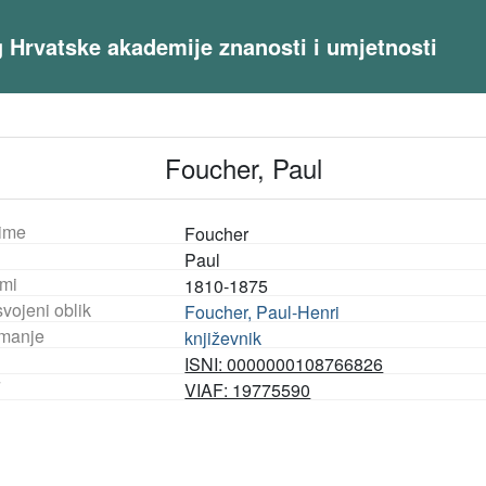
og Hrvatske akademije znanosti i umjetnosti
Foucher, Paul
ime
Foucher
Paul
mi
1810-1875
vojeni oblik
Foucher, Paul-Henri
manje
književnik
ISNI: 0000000108766826
F
VIAF: 19775590