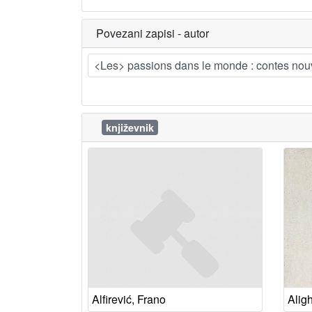
Povezani zapisi - autor
<Les> passions dans le monde : contes nou
književnik
Alfirević, Frano
Aligh