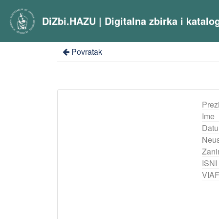
DiZbi.HAZU | Digitalna zbirka i katal
Povratak
Prez
Ime
Datu
Neus
Zani
ISNI
VIA