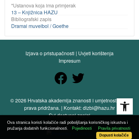
*Ustanova koja ima primjerak
13 – Knjižnica HAZU
Bibliografski zapis
Dramai muveibol / Goethe
Izjava o pristupačnosti
|
Uvjeti korištenja
Impresum
Open
© 2026 Hrvatska akademija znanosti i umjetnosti. Sva
prava pridržana. | Kontakt: dizbi@hazu.hr
Svi dostupni zapisi
Ova stranica koristi kolačiće radi poboljšanja korisničkog iskustva i
pružanja dodatnih funkcionalnosti.
Pojedinosti
Pravila privatnosti
Dopusti kolačiće