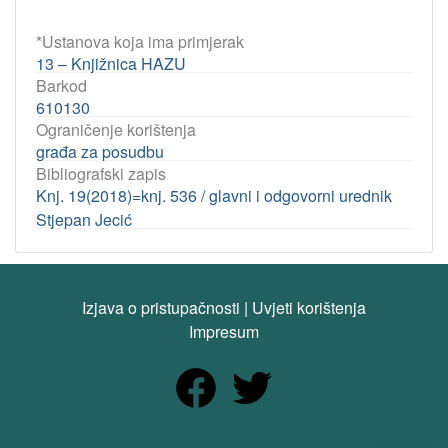
*Ustanova koja ima primjerak
13 – Knjižnica HAZU
Barkod
610130
Ograničenje korištenja
građa za posudbu
Bibliografski zapis
Knj. 19(2018)=knj. 536 / glavni i odgovorni urednik
Stjepan Jecić
Izjava o pristupačnosti
|
Uvjeti korištenja
Impresum