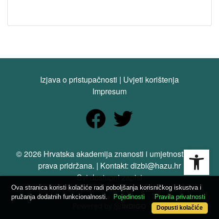
Izjava o pristupačnosti
|
Uvjeti korištenja
Impresum
Open
© 2026 Hrvatska akademija znanosti i umjetnosti. Sva
prava pridržana. | Kontakt: dizbi@hazu.hr
Svi dostupni zapisi
Ova stranica koristi kolačiće radi poboljšanja korisničkog iskustva i
pružanja dodatnih funkcionalnosti.
Pojedinosti
Pravila privatnosti
Dopusti kolačiće