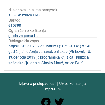
*Ustanova koja ima primjerak
13 – Knjižnica HAZU
Barkod
610398
Ograničenje korištenja
građa za posudbu
Bibliografski zapis
Knjiški Krnjaš V. : Jozi Ivakiću (1879.-1932.) o 140.
godišnjici rođenja : znanstveni skup [Vinkovci, 16.
studenoga 2019.] : programska knjižica : knjižica
sažetaka / [urednici Slavko Matić, Anica Bilić]
Izjava o pristupačnosti
|
Uvjeti korištenja
Impresum