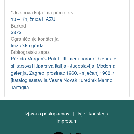
*Ustanova koja ima primjerak
13 – Knjižnica HAZU
Barkod
3373
Ograničenje korištenja
trezorska građa
Bibliografski zapis
Premio Morgan's Paint : III. međunarodni biennale
slikarstva i kiparstva Italija - Jugoslavija, Moderna
galerija, Zagreb, prosinac 1960. - siječanj 1962. /
[katalog sastavila Vesna Novak ; urednik Marino
Tartaglia]
Izjava o pristupačnosti
|
Uvjeti korištenja
Impresum