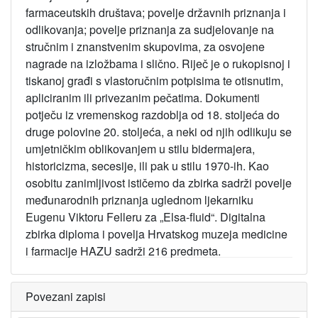
farmaceutskih društava; povelje državnih priznanja i
odlikovanja; povelje priznanja za sudjelovanje na
stručnim i znanstvenim skupovima, za osvojene
nagrade na izložbama i slično. Riječ je o rukopisnoj i
tiskanoj građi s vlastoručnim potpisima te otisnutim,
apliciranim ili privezanim pečatima. Dokumenti
potječu iz vremenskog razdoblja od 18. stoljeća do
druge polovine 20. stoljeća, a neki od njih odlikuju se
umjetničkim oblikovanjem u stilu bidermajera,
historicizma, secesije, ili pak u stilu 1970-ih. Kao
osobitu zanimljivost ističemo da zbirka sadrži povelje
međunarodnih priznanja uglednom ljekarniku
Eugenu Viktoru Felleru za „Elsa-fluid“. Digitalna
zbirka diploma i povelja Hrvatskog muzeja medicine
i farmacije HAZU sadrži 216 predmeta.
Povezani zapisi