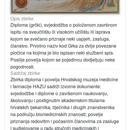
Opis zbirke
Diploma (grčki), svjedodžba o položenom završnom
ispitu na sveučilištu ili visokom učilištu ili isprava
kojom se svečano priznaje neki uspjeh, zasluga,
članstvo. Prvotno naziv kod Grka za dvije povezane
pločice na kojima je bio ispisan neki službeni spis.
Poslije povelja kojom se pojedincu dodjeljuju neke
pogodnosti.
Sadržaj zbirke
Zbirka diploma i povelja Hrvatskog muzeja medicine
i farmacije HAZU sadrži izvorne dokumente:
svjedodžbe i diplome o završenom naukovanju,
školovanju i postignutim akademskim titulama
hrvatskih ljekarnika, liječnika i drugih znanstvenika
na području biomedicinskih znanosti; povelje
priznanja redovitim i počasnim članovima za zasluge
i sudjelovanje u radu stručnih medicinskih i