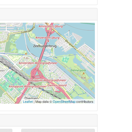
Leaflet
| Map data ©
OpenStreetMap
contributors