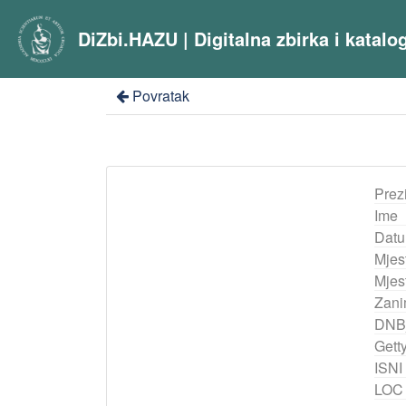
DiZbi.HAZU | Digitalna zbirka i katal
Povratak
Prez
Ime
Datu
Mjes
Mjest
Zani
DNB
Gett
ISNI
LOC