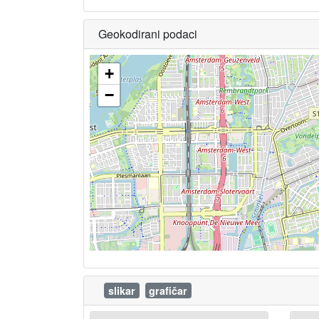
Geokodirani podaci
+
−
slikar
grafičar