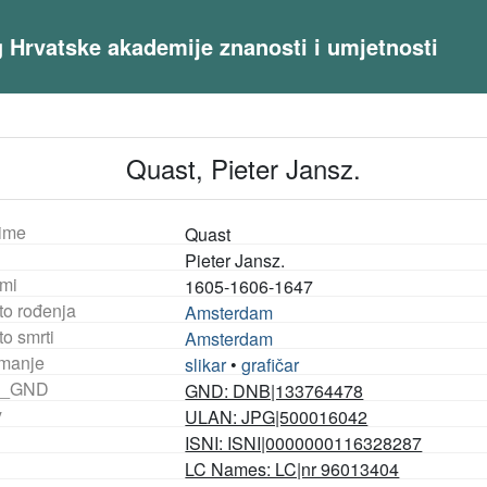
og Hrvatske akademije znanosti i umjetnosti
Quast, Pieter Jansz.
ime
Quast
Pieter Jansz.
mi
1605-1606-1647
to rođenja
Amsterdam
o smrti
Amsterdam
manje
slikar
•
grafičar
_GND
GND: DNB|133764478
y
ULAN: JPG|500016042
ISNI: ISNI|0000000116328287
LC Names: LC|nr 96013404