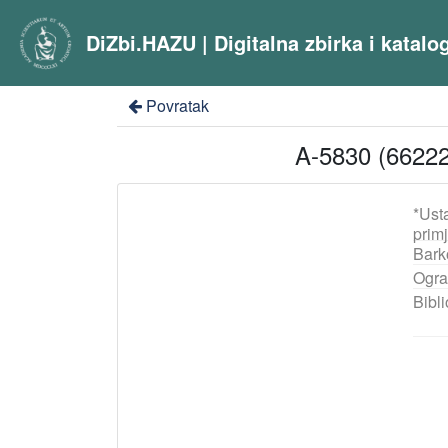
DiZbi.HAZU | Digitalna zbirka i katal
Povratak
A-5830 (66222
*Ust
prim
Bark
Ogra
Bibli