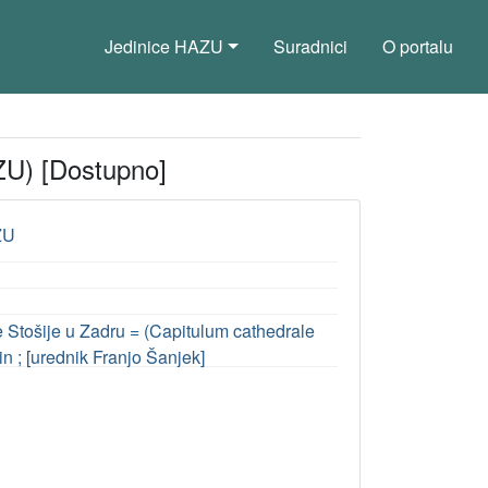
Jedinice HAZU
Suradnici
O portalu
ZU) [Dostupno]
ZU
e Stošije u Zadru = (Capitulum cathedrale
n ; [urednik Franjo Šanjek]