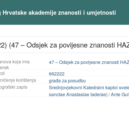
og Hrvatske akademije znanosti i umjetnosti
2) (47 – Odsjek za povijesne znanosti HA
anova koja ima
47 – Odsjek za povijesne znanosti HA
jerak
od
662222
ničenje korištenja
građa za posudbu
ografski zapis
Srednjovjekovni Katedralni kaptol svet
sanctae Anastasiae Iaderae) / Ante Guli