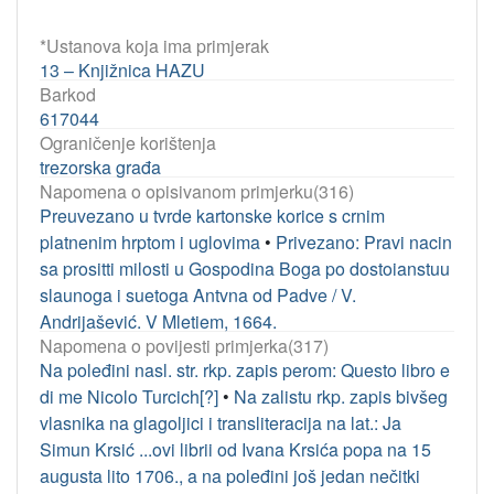
*Ustanova koja ima primjerak
13 – Knjižnica HAZU
Barkod
617044
Ograničenje korištenja
trezorska građa
Napomena o opisivanom primjerku(316)
Preuvezano u tvrde kartonske korice s crnim
platnenim hrptom i uglovima
•
Privezano: Pravi nacin
sa prositti milosti u Gospodina Boga po dostoianstuu
slaunoga i suetoga Antvna od Padve / V.
Andrijašević. V Mletiem, 1664.
Napomena o povijesti primjerka(317)
Na poleđini nasl. str. rkp. zapis perom: Questo libro e
di me Nicolo Turcich[?]
•
Na zalistu rkp. zapis bivšeg
vlasnika na glagoljici i transliteracija na lat.: Ja
Simun Krsić ...ovi librii od Ivana Krsića popa na 15
augusta lito 1706., a na poleđini još jedan nečitki