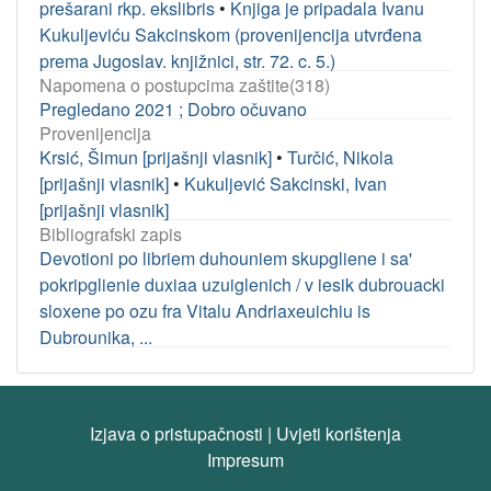
prešarani rkp. ekslibris
•
Knjiga je pripadala Ivanu
Kukuljeviću Sakcinskom (provenijencija utvrđena
prema Jugoslav. knjižnici, str. 72. c. 5.)
Napomena o postupcima zaštite(318)
Pregledano 2021 ; Dobro očuvano
Provenijencija
Krsić, Šimun [prijašnji vlasnik]
•
Turčić, Nikola
[prijašnji vlasnik]
•
Kukuljević Sakcinski, Ivan
[prijašnji vlasnik]
Bibliografski zapis
Devotioni po libriem duhouniem skupgliene i sa'
pokripglienie duxiaa uzuiglenich / v iesik dubrouacki
sloxene po ozu fra Vitalu Andriaxeuichiu is
Dubrounika, ...
Izjava o pristupačnosti
|
Uvjeti korištenja
Impresum