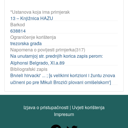
*Ustanova koja ima primjerak
13 – Knjižnica HAZU
Barkod
638814
Ograničenje korištenja
trezorska građa
Napomena o povijesti primjerka(317)
Na unutarnjoj str. prednjih korica zapis perom:
Alphonsi Belgrado, XI.a.89
Bibliografski zapis
Brvieli hirvacki' ... ; [s velikimi korizioni i žuntu znova
učineni po pre Mikuli Brozići plovani omišelskom']
Izjava o pristupačnosti
|
Uvjeti korištenja
Impresum