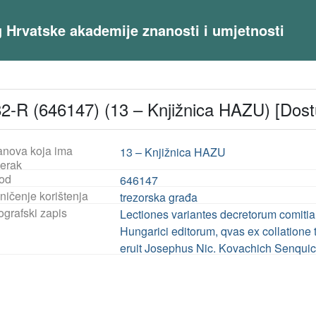
og Hrvatske akademije znanosti i umjetnosti
2-R (646147) (13 – Knjižnica HAZU) [Dos
anova koja ima
13 – Knjižnica HAZU
jerak
od
646147
ničenje korištenja
trezorska građa
ografski zapis
Lectiones variantes decretorum comitial
Hungarici editorum, qvas ex collatione 
eruit Josephus Nic. Kovachich Senquici