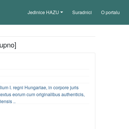
Jedinice HAZU
Suradnici
O portalu
tupno]
ium I. regni Hungariae, in corpore juris
textus eorum cum originalibus authenticis,
ensis ..