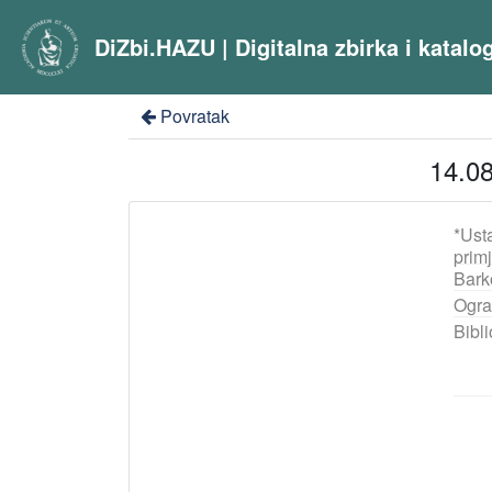
DiZbi.HAZU | Digitalna zbirka i katal
Povratak
14.08
*Ust
prim
Bark
Ogra
Bibli