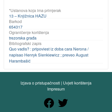
*Ustanova koja ima primjerak
13 – Knjižnica HAZU
Barkod
654317
Ograničenje korištenja
trezorska građa
Bibliografski zapis
Quo vadis? : pripoviest iz doba cara Nerona /
napisao Henryk Sienkiewicz ; preveo August
Harambašić
Izjava o pristupačnosti
|
Uvjeti korištenja
Impresum