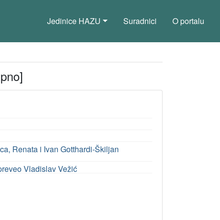
Jedinice HAZU
Suradnici
O portalu
upno]
ica, Renata i Ivan Gotthardi-Škiljan
 preveo Vladislav Vežić