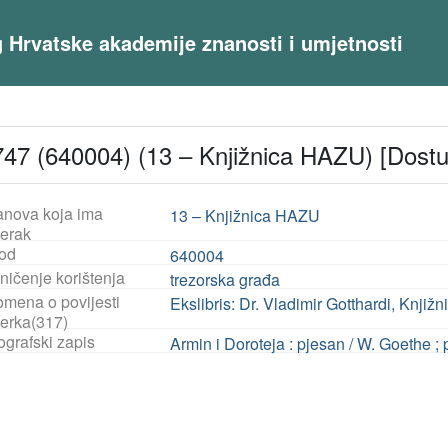
og Hrvatske akademije znanosti i umjetnosti
47 (640004) (13 – Knjižnica HAZU) [Dost
anova koja ima
13 – Knjižnica HAZU
jerak
od
640004
ničenje korištenja
trezorska građa
mena o povijesti
Ekslibris: Dr. Vladimir Gotthardi, Knjižn
jerka(317)
ografski zapis
Armin i Doroteja : pjesan / W. Goethe ;