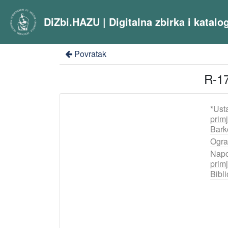
DiZbi.HAZU | Digitalna zbirka i katal
Povratak
R-17
*Ust
prim
Bark
Ogra
Napo
prim
Bibli