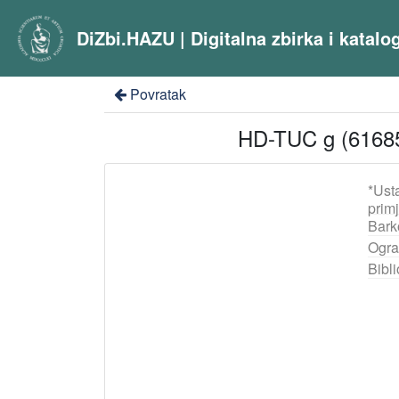
DiZbi.HAZU | Digitalna zbirka i katal
Povratak
HD-TUC g (616857
*Ust
prim
Bark
Ogra
Bibli