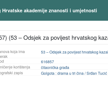
og Hrvatske akademije znanosti i umjetnosti
) (53 – Odsjek za povijest hrvatskog kaza
anova koja ima
53 – Odsjek za povijest hrvatskog kazal
jerak
od
616857
ničenje korištenja
čitaonička građa
ografski zapis
Golgota : drama u tri čina / Srđan Tucić