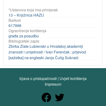
*Ustanova koja ima primjerak
13 – Knjižnica HAZU
Barkod
617998
Ograničenje korištenja
građa za posudbu
Bibliografski zapis
Zbirka Zlate Lubienski u Hrvatskoj akademiji
znanosti i umjetnosti / Ivan Ferenčak ; prijevod
[sažetka] na engleski Janja Čulig Suknaić
Izjava o pristupačnosti
|
Uvjeti korištenja
Impresum