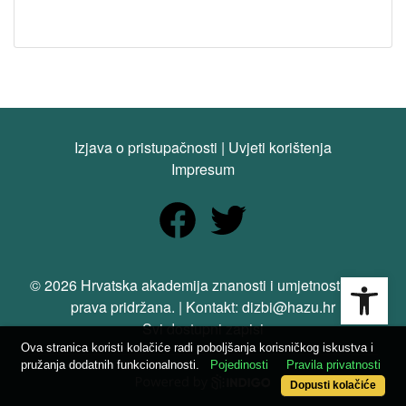
Izjava o pristupačnosti
|
Uvjeti korištenja
Impresum
Open
© 2026 Hrvatska akademija znanosti i umjetnosti. Sva
prava pridržana. | Kontakt: dizbi@hazu.hr
Svi dostupni zapisi
Ova stranica koristi kolačiće radi poboljšanja korisničkog iskustva i
pružanja dodatnih funkcionalnosti.
Pojedinosti
Pravila privatnosti
Dopusti kolačiće