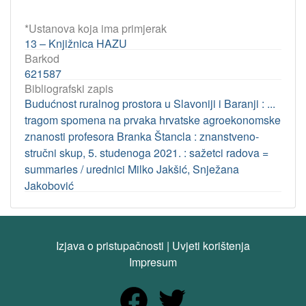
*Ustanova koja ima primjerak
13 – Knjižnica HAZU
Barkod
621587
Bibliografski zapis
Budućnost ruralnog prostora u Slavoniji i Baranji : ...
tragom spomena na prvaka hrvatske agroekonomske
znanosti profesora Branka Štancla : znanstveno-
stručni skup, 5. studenoga 2021. : sažetci radova =
summaries / urednici Milko Jakšić, Snježana
Jakobović
Izjava o pristupačnosti
|
Uvjeti korištenja
Impresum