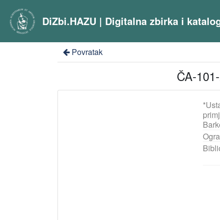
DiZbi.HAZU | Digitalna zbirka i katal
Povratak
ČA-101-
*Ust
prim
Bark
Ogra
Bibli