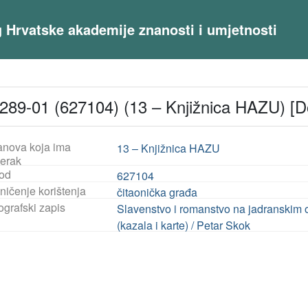
og Hrvatske akademije znanosti i umjetnosti
289-01 (627104) (13 – Knjižnica HAZU) [D
anova koja ima
13 – Knjižnica HAZU
jerak
od
627104
ničenje korištenja
čitaonička građa
ografski zapis
Slavenstvo i romanstvo na jadranskim o
(kazala i karte) / Petar Skok