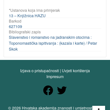
*Ustanova koja ima primjerak
13 – Knjižnica HAZU
Barkod
627109
Bibliografski zapis
Slavenstvo i romanstvo na jadranskim otocima :
Toponomastička ispitivanja : (kazala i karte) / Petar
Skok
Izjava o pristupačnosti
|
Uvjeti korištenja
Impresum
Open
© 2026 Hrvatska akademija znanosti i umjetnosti. Sva