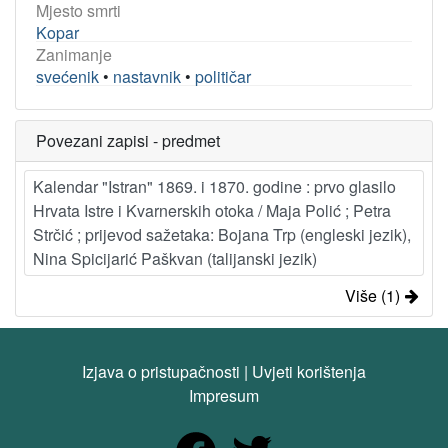
Mjesto smrti
Kopar
Zanimanje
svećenik
•
nastavnik
•
političar
Povezani zapisi - predmet
Kalendar "Istran" 1869. i 1870. godine : prvo glasilo
Hrvata Istre i Kvarnerskih otoka / Maja Polić ; Petra
Strčić ; prijevod sažetaka: Bojana Trp (engleski jezik),
Nina Spicijarić Paškvan (talijanski jezik)
Više (1)
Izjava o pristupačnosti
|
Uvjeti korištenja
Impresum