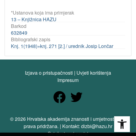
*Ustanova koja ima primjerak
13 – Knjižnica HAZU
Barkod
632849
Bibliografski zapis
Knj. 1(1948)=knj. 271 [2.] / urednik Josip Lončar
Izjava o pristupačnosti
|
Uvjeti korištenja
Impresum
Open
© 2026 Hrvatska akademija znanosti i umjetnosti. Sva
prava pridržana. | Kontakt: dizbi@hazu.hr
Svi dostupni zapisi