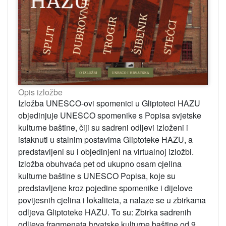
Opis izložbe
Izložba UNESCO-ovi spomenici u Gliptoteci HAZU
objedinjuje UNESCO spomenike s Popisa svjetske
kulturne baštine, čiji su sadreni odljevi izloženi i
istaknuti u stalnim postavima Gliptoteke HAZU, a
predstavljeni su i objedinjeni na virtualnoj izložbi.
Izložba obuhvaća pet od ukupno osam cjelina
kulturne baštine s UNESCO Popisa, koje su
predstavljene kroz pojedine spomenike i dijelove
povijesnih cjelina i lokaliteta, a nalaze se u zbirkama
odljeva Gliptoteke HAZU. To su: Zbirka sadrenih
odljeva fragmenata hrvatske kulturne baštine od 9.