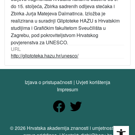
do 15. stoljeća, Zbirka sadrenih odljeva stećaka i
Zbirka Jurja Matejeva Dalmatinca. Izložba je
realizirana u suradnji Gliptoteke HAZU s Hrvatskim
studijima i Grafičkim fakultetom Sveučilišta u
Zagrebu, pod pokroviteljstvom Hrvatskog
povjerenstva za UNESCO.
URL
http://gliptoteka.hazu.hr/unesco/
Izjava o pristupačnosti
|
Uvjeti korištenja
Impresum
Open
© 2026 Hrvatska akademija znanosti i umjetnosti. Sva