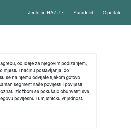
Jedinice HAZU
Suradnici
O portalu
Zagrebu, od ideje za njegovim podizanjem,
 o mjestu i načinu postavljanja, do
su se na njemu odvijale tijekom gotovo
resantan segment naše povijesti i povijesti
ko poznat. Izložbom se pokušalo obuhvatiti sve
jegovu povijesnu i umjetničku vrijednost.