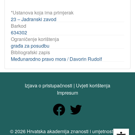
*Ustanova koja ima primjerak
23 – Jadranski zavod
Barkod
634302
Ograničenje korištenja
građa za posudbu
Bibliografski zapis
Međunarodno pravo mora / Davorin Rudolf
Izjava o pristupačnosti
|
Uvjeti korištenja
Impresum
Open
© 2026 Hrvatska akademija znanosti i umjetnosti. Sva