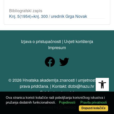
Bibliografski zapis
Knj. 5(1954)=knj. 300 / urednik Grga Novak
Izjava o pristupačnosti
|
Uvjeti korištenja
Impresum
Open
© 2026 Hrvatska akademija znanosti i umjetnosti. Sva
prava pridržana. | Kontakt: dizbi@hazu.hr
Svi dostupni zapisi
Ova stranica koristi kolačiće radi poboljšanja korisničkog iskustva i
pružanja dodatnih funkcionalnosti.
Pojedinosti
Pravila privatnosti
Dopusti kolačiće