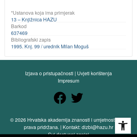
*Ustanova koja ima primjerak
13 – Knjižnica HAZU
Barkod
637469
Bibliografski zapis
1995. Knj. 99 / urednik Milan Moguš
Izjava o pristupačnosti
|
Uvjeti korištenja
Impresum
Open
© 2026 Hrvatska akademija znanosti i umjetnosti. Sva
prava pridržana. | Kontakt: dizbi@hazu.hr
Svi dostupni zapisi