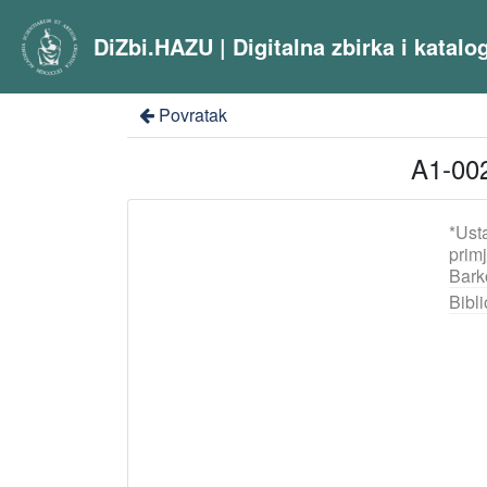
DiZbi.HAZU | Digitalna zbirka i katal
Povratak
A1-002
*Ust
prim
Bark
Bibli