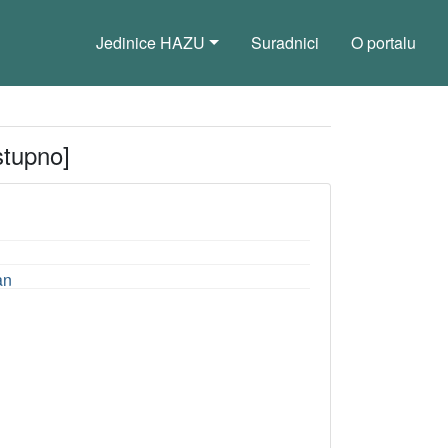
Jedinice HAZU
Suradnici
O portalu
stupno]
an