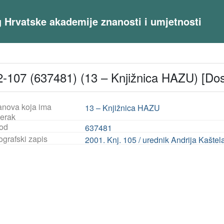
og Hrvatske akademije znanosti i umjetnosti
-107 (637481) (13 – Knjižnica HAZU) [Do
anova koja ima
13 – Knjižnica HAZU
jerak
od
637481
ografski zapis
2001. Knj. 105 / urednik Andrija Kaštel