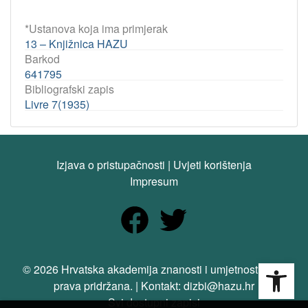
*Ustanova koja ima primjerak
13 – Knjižnica HAZU
Barkod
641795
Bibliografski zapis
Livre 7(1935)
Izjava o pristupačnosti
|
Uvjeti korištenja
Impresum
Open
© 2026 Hrvatska akademija znanosti i umjetnosti. Sva
prava pridržana. | Kontakt: dizbi@hazu.hr
Svi dostupni zapisi