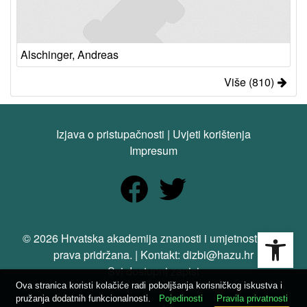
Alschinger, Andreas
Više (810)
Izjava o pristupačnosti
|
Uvjeti korištenja
Impresum
Open
© 2026 Hrvatska akademija znanosti i umjetnosti. Sva
prava pridržana. | Kontakt: dizbi@hazu.hr
Svi dostupni zapisi
Ova stranica koristi kolačiće radi poboljšanja korisničkog iskustva i
pružanja dodatnih funkcionalnosti.
Pojedinosti
Pravila privatnosti