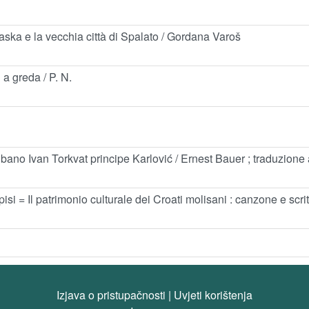
laska e la vecchia città di Spalato / Gordana Varoš
 a greda / P. N.
bano Ivan Torkvat principe Karlović / Ernest Bauer ; traduzione a
si = Il patrimonio culturale dei Croati molisani : canzone e scrit
Izjava o pristupačnosti
|
Uvjeti korištenja