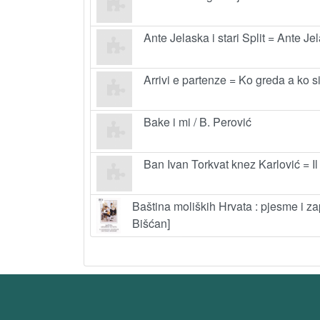
Ante Jelaska i stari Split = Ante Je
Arrivi e partenze = Ko greda a ko si
Bake i mi / B. Perović
Ban Ivan Torkvat knez Karlović = Il 
Baština moliških Hrvata : pjesme i zapi
Bišćan]