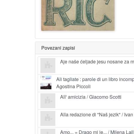
Povezani zapisi
Aje naše ćeljade jesu nosane za mis
Ali tagliate : parole di un libro inco
Agostina Piccoli
All' amicizia / Giacomo Scotti
Alla redazione di "Naš jezik" / Ivan
Amo... = Drago mi je... / Milena Lall