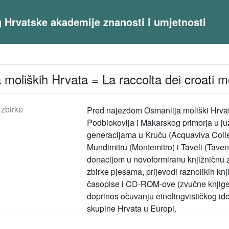
og Hrvatske akademije znanosti i umjetnosti
 moliških Hrvata = La raccolta dei croati m
 zbirke
Pred najezdom Osmanlija moliški Hrvati 
Podbiokovlja i Makarskog primorja u ju
generacijama u Kruču (Acquaviva Collec
Mundimitru (Montemitro) i Taveli (Taven
donacijom u novoformiranu knjižničnu z
zbirke pjesama, prijevodi raznolikih knj
časopise i CD-ROM-ove (zvučne knjige,
doprinos očuvanju etnolingvističkog iden
skupine Hrvata u Europi.