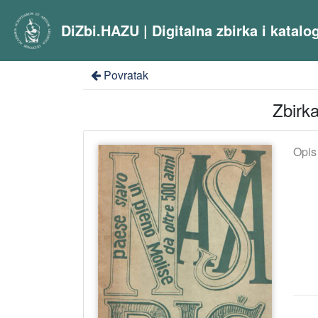
DiZbi.HAZU | Digitalna zbirka i katal
Povratak
Zbirka
Opis