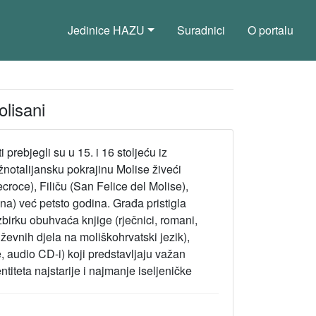
Jedinice HAZU
Suradnici
O portalu
olisani
prebjegli su u 15. i 16 stoljeću iz
žnotalijansku pokrajinu Molise živeći
roce), Filiču (San Felice del Molise),
na) već petsto godina. Građa pristigla
birku obuhvaća knjige (rječnici, romani,
iževnih djela na moliškohrvatski jezik),
 audio CD-i) koji predstavljaju važan
titeta najstarije i najmanje iseljeničke