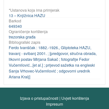
*Ustanova koja ima primjerak
13 – Knjižnica HAZU
Barkod
649340
Ograničenje korištenja
trezorska građa
Bibliografski zapis
Ferdo Ivanščak : 1882.-1926., Gliptoteka HAZU,
travanj - svibanj 2001. ; [predgovor, stručna obrada,
likovni postav Mirjana Sakač ; fotografije Fedor
Vučemilović...[et al.] ; prijevod sažetka na engleski
Sanja Vrhovec-Vučemilović ; odgovorni urednik
Ariana Kralj]
Izjava o pristupačnosti
|
Uvjeti korištenja
Impresum