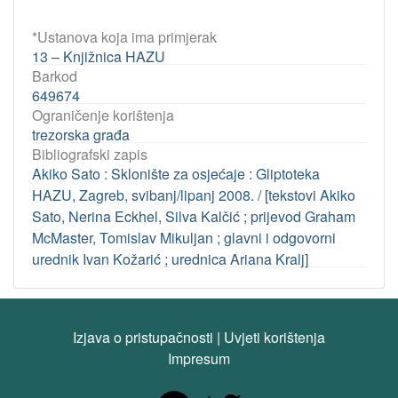
*Ustanova koja ima primjerak
13 – Knjižnica HAZU
Barkod
649674
Ograničenje korištenja
trezorska građa
Bibliografski zapis
Akiko Sato : Sklonište za osjećaje : Gliptoteka
HAZU, Zagreb, svibanj/lipanj 2008. / [tekstovi Akiko
Sato, Nerina Eckhel, Silva Kalčić ; prijevod Graham
McMaster, Tomislav Mikuljan ; glavni i odgovorni
urednik Ivan Kožarić ; urednica Ariana Kralj]
Izjava o pristupačnosti
|
Uvjeti korištenja
Impresum