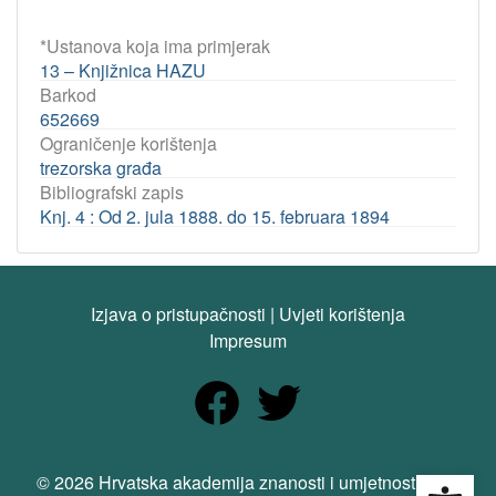
*Ustanova koja ima primjerak
13 – Knjižnica HAZU
Barkod
652669
Ograničenje korištenja
trezorska građa
Bibliografski zapis
Knj. 4 : Od 2. jula 1888. do 15. februara 1894
Izjava o pristupačnosti
|
Uvjeti korištenja
Impresum
Open
© 2026 Hrvatska akademija znanosti i umjetnosti. Sva