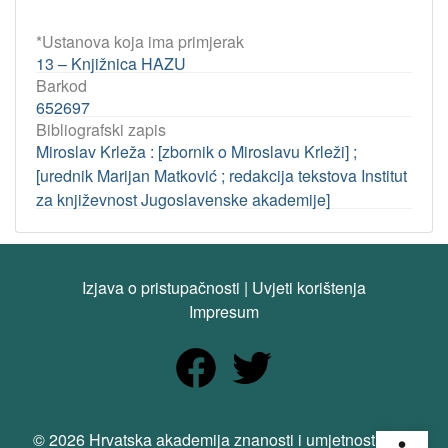
*Ustanova koja ima primjerak
13 – Knjižnica HAZU
Barkod
652697
Bibliografski zapis
Miroslav Krleža : [zbornik o Miroslavu Krleži] ;
[urednik Marijan Matković ; redakcija tekstova Institut
za književnost Jugoslavenske akademije]
Izjava o pristupačnosti
|
Uvjeti korištenja
Impresum
Open
© 2026 Hrvatska akademija znanosti i umjetnosti. Sva