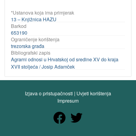
*Ustanova koja ima primjerak
13 – Knjižnica HAZU
Barkod
653190
Ograničenje korištenja
trezorska građa
Bibliografski zapis
Agrarni odnosi u Hrvatskoj od sredine XV do kraja
XVII stoljeća / Josip Adamček
Izjava o pristupačnosti
|
Uvjeti korištenja
Impresum