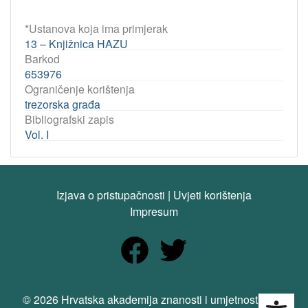
*Ustanova koja ima primjerak
13 – Knjižnica HAZU
Barkod
653976
Ograničenje korištenja
trezorska građa
Bibliografski zapis
Vol. I
Izjava o pristupačnosti
|
Uvjeti korištenja
Impresum
Open
© 2026 Hrvatska akademija znanosti i umjetnosti. Sva