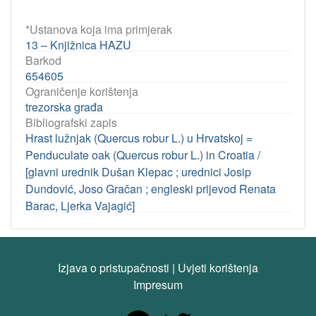
*Ustanova koja ima primjerak
13 – Knjižnica HAZU
Barkod
654605
Ograničenje korištenja
trezorska građa
Bibliografski zapis
Hrast lužnjak (Quercus robur L.) u Hrvatskoj =
Penduculate oak (Quercus robur L.) in Croatia /
[glavni urednik Dušan Klepac ; urednici Josip
Dundović, Joso Gračan ; engleski prijevod Renata
Barac, Ljerka Vajagić]
Izjava o pristupačnosti
|
Uvjeti korištenja
Impresum