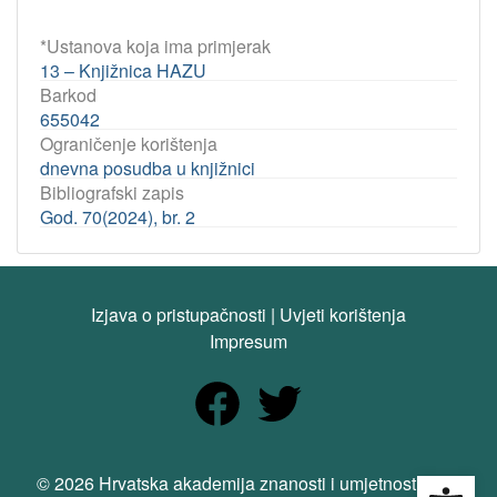
*Ustanova koja ima primjerak
13 – Knjižnica HAZU
Barkod
655042
Ograničenje korištenja
dnevna posudba u knjižnici
Bibliografski zapis
God. 70(2024), br. 2
Izjava o pristupačnosti
|
Uvjeti korištenja
Impresum
Open
© 2026 Hrvatska akademija znanosti i umjetnosti. Sva