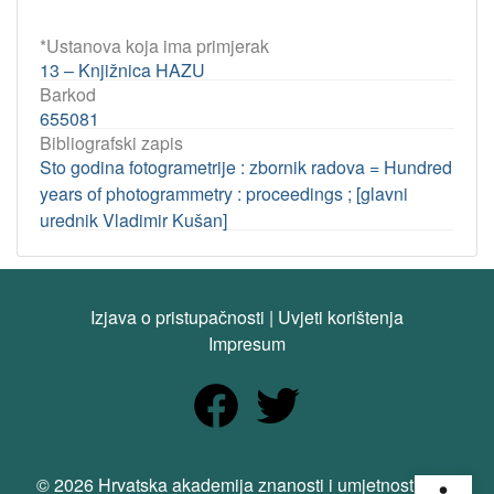
*Ustanova koja ima primjerak
13 – Knjižnica HAZU
Barkod
655081
Bibliografski zapis
Sto godina fotogrametrije : zbornik radova = Hundred
years of photogrammetry : proceedings ; [glavni
urednik Vladimir Kušan]
Izjava o pristupačnosti
|
Uvjeti korištenja
Impresum
Open
© 2026 Hrvatska akademija znanosti i umjetnosti. Sva