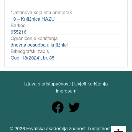
*Ustanova koja ima primjerak
13 – Knjižnica HAZU
Barkod
655216
Ograničenje korištenja
dnevna posudba u knjižnici
Bibliografski zapis
God. 18(2024), br. 35
Izjava o pristupačnosti
|
Uvjeti korištenja
Impresum
Open
© 2026 Hrvatska akademija znanosti i umjetnosti. Sva