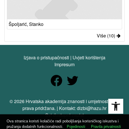
Špoljarić, Stanko
Više (10)
Izjava o pristupačnosti
|
Uvjeti korištenja
Impresum
Open
© 2026 Hrvatska akademija znanosti i umjetnosti. Sva
prava pridržana. | Kontakt: dizbi@hazu.hr
Svi dostupni zapisi
Ova stranica koristi kolačiće radi poboljšanja korisničkog iskustva i
pružanja dodatnih funkcionalnosti.
Pojedinosti
Pravila privatnosti