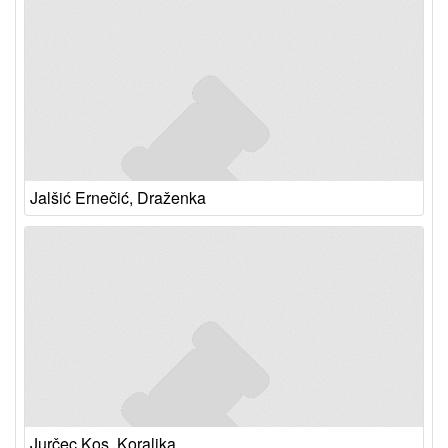
Jalšić Ernečić, Draženka
Jurčec Kos, Koraljka