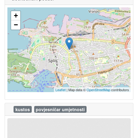
+
−
Leaflet
| Map data ©
OpenStreetMap
contributors
kustos
povjesničar umjetnosti