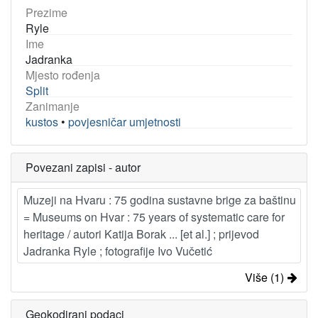
Prezime
Ryle
Ime
Jadranka
Mjesto rođenja
Split
Zanimanje
kustos
•
povjesničar umjetnosti
Povezani zapisi - autor
Muzeji na Hvaru : 75 godina sustavne brige za baštinu
= Museums on Hvar : 75 years of systematic care for
heritage / autori Katija Borak ... [et al.] ; prijevod
Jadranka Ryle ; fotografije Ivo Vučetić
Više (1)
Geokodirani podaci