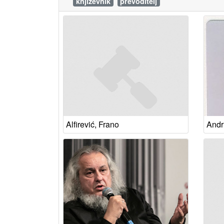
književnik
prevoditelj
Alfirević, Frano
Andr