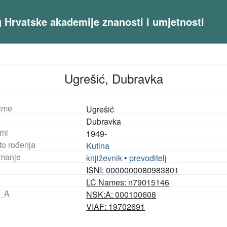
og Hrvatske akademije znanosti i umjetnosti
Ugrešić, Dubravka
ime
Ugrešić
Dubravka
mi
1949-
to rođenja
Kutina
manje
književnik
•
prevoditelj
ISNI: 0000000080983801
LC Names: n79015146
_A
NSK:A: 000100608
F
VIAF: 19702691