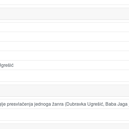
 Ugrešić
egije presvlačenja jednoga žanra (Dubravka Ugrešić, Baba Jaga j