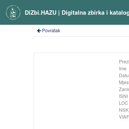
DiZbi.HAZU | Digitalna zbirka i katal
Povratak
Prez
Ime
Datu
Mjes
Zani
ISNI
LOC
NSK
VIA