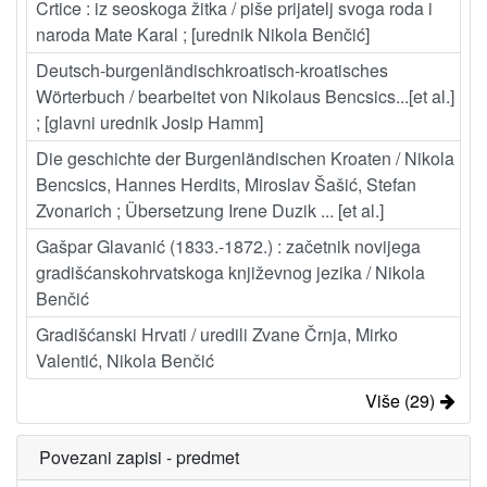
Crtice : iz seoskoga žitka / piše prijatelj svoga roda i
naroda Mate Karal ; [urednik Nikola Benčić]
Deutsch-burgenländischkroatisch-kroatisches
Wörterbuch / bearbeitet von Nikolaus Bencsics...[et al.]
; [glavni urednik Josip Hamm]
Die geschichte der Burgenländischen Kroaten / Nikola
Bencsics, Hannes Herdits, Miroslav Šašić, Stefan
Zvonarich ; Übersetzung Irene Duzik ... [et al.]
Gašpar Glavanić (1833.-1872.) : začetnik novijega
gradišćanskohrvatskoga književnog jezika / Nikola
Benčić
Gradišćanski Hrvati / uredili Zvane Črnja, Mirko
Valentić, Nikola Benčić
Više (29)
Povezani zapisi - predmet