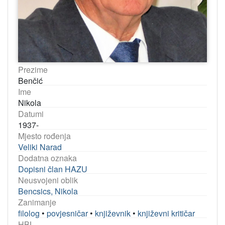
Prezime
Benčić
Ime
Nikola
Datumi
1937-
Mjesto rođenja
Veliki Narad
Dodatna oznaka
Dopisni član HAZU
Neusvojeni oblik
Bencsics, Nikola
Zanimanje
filolog
•
povjesničar
•
književnik
•
književni kritičar
HBL