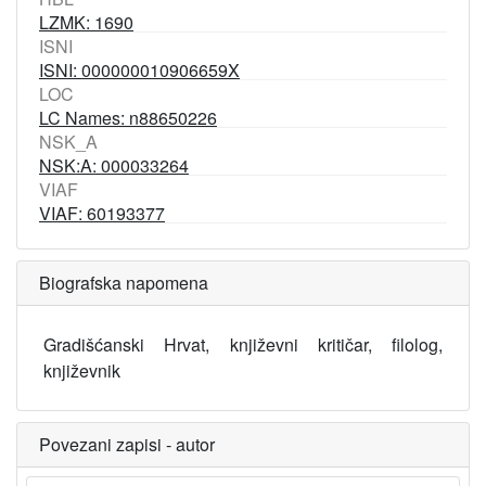
LZMK: 1690
ISNI
ISNI: 000000010906659X
LOC
LC Names: n88650226
NSK_A
NSK:A: 000033264
VIAF
VIAF: 60193377
Biografska napomena
Gradišćanski Hrvat, književni kritičar, filolog,
književnik
Povezani zapisi - autor