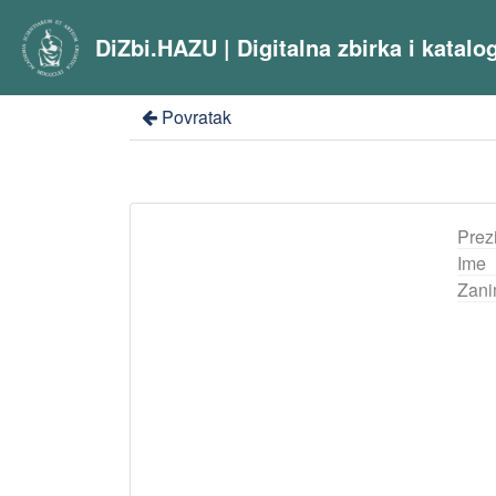
DiZbi.HAZU | Digitalna zbirka i katal
Povratak
Prez
Ime
Zani