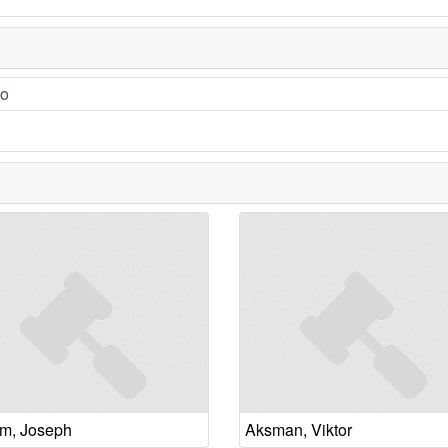
ko
m, Joseph
Aksman, Viktor