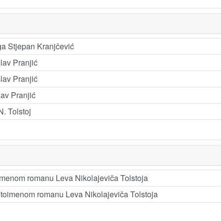
oga Stjepan Kranjčević
lav Pranjić
lav Pranjić
lav Pranjić
N. Tolstoj
oimenom romanu Leva Nikolajeviča Tolstoja
istoimenom romanu Leva Nikolajeviča Tolstoja