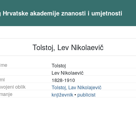
og Hrvatske akademije znanosti i umjetnosti
Tolstoj, Lev Nikolaevič
ime
Tolstoj
Lev Nikolaevič
mi
1828-1910
vojeni oblik
Tolstoj, Lav Nikolajevič
manje
književnik
•
publicist