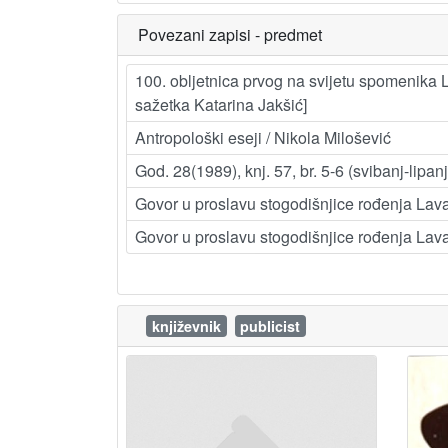
Povezani zapisi - predmet
100. obljetnica prvog na svijetu spomenika L.
sažetka Katarina Jakšić]
Antropološki eseji / Nikola Milošević
God. 28(1989), knj. 57, br. 5-6 (svibanj-lipan
Govor u proslavu stogodišnjice rođenja Lava 
Govor u proslavu stogodišnjice rođenja Lava
književnik
publicist