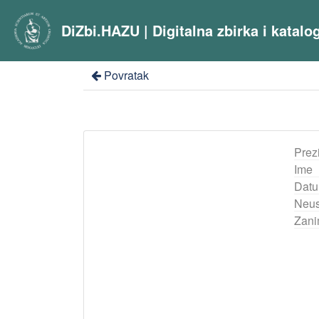
DiZbi.HAZU | Digitalna zbirka i katal
Povratak
Prez
Ime
Datu
Neus
Zani