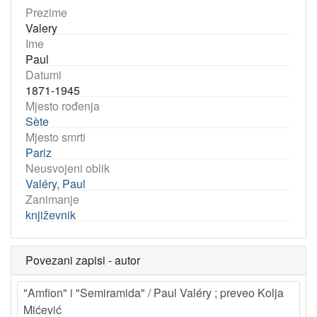
Prezime
Valery
Ime
Paul
Datumi
1871-1945
Mjesto rođenja
Sète
Mjesto smrti
Pariz
Neusvojeni oblik
Valéry, Paul
Zanimanje
književnik
Povezani zapisi - autor
"Amfion" i "Semiramida" / Paul Valéry ; preveo Kolja
Mićević