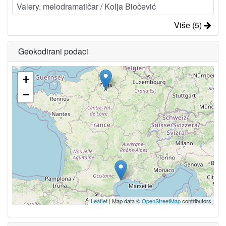
Valery, melodramatičar / Kolja Biočević
Više (5)
Geokodirani podaci
+
−
Leaflet
| Map data ©
OpenStreetMap
contributors