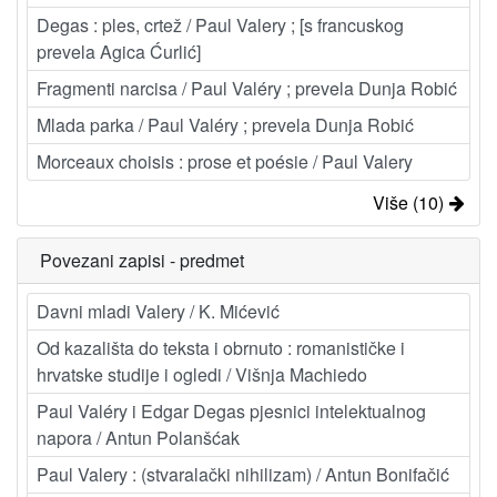
Degas : ples, crtež / Paul Valery ; [s francuskog
prevela Agica Ćurlić]
Fragmenti narcisa / Paul Valéry ; prevela Dunja Robić
Mlada parka / Paul Valéry ; prevela Dunja Robić
Morceaux choisis : prose et poésie / Paul Valery
Više (10)
Povezani zapisi - predmet
Davni mladi Valery / K. Mićević
Od kazališta do teksta i obrnuto : romanističke i
hrvatske studije i ogledi / Višnja Machiedo
Paul Valéry i Edgar Degas pjesnici intelektualnog
napora / Antun Polanšćak
Paul Valery : (stvaralački nihilizam) / Antun Bonifačić