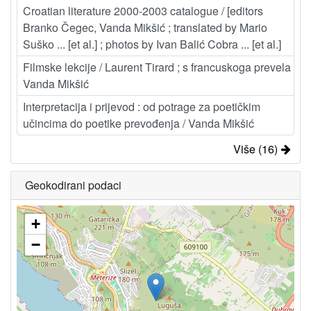
Croatian literature 2000-2003 catalogue / [editors
Branko Čegec, Vanda Mikšić ; translated by Mario
Suško ... [et al.] ; photos by Ivan Balić Cobra ... [et al.]
Filmske lekcije / Laurent Tirard ; s francuskoga prevela
Vanda Mikšić
Interpretacija i prijevod : od potrage za poetičkim
učincima do poetike prevođenja / Vanda Mikšić
Više (16)
Geokodirani podaci
+
−