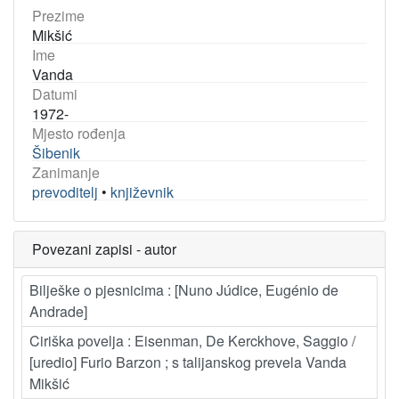
Prezime
Mikšić
Ime
Vanda
Datumi
1972-
Mjesto rođenja
Šibenik
Zanimanje
prevoditelj
•
književnik
Povezani zapisi - autor
Bilješke o pjesnicima : [Nuno Júdice, Eugénio de
Andrade]
Ciriška povelja : Eisenman, De Kerckhove, Saggio /
[uredio] Furio Barzon ; s talijanskog prevela Vanda
Mikšić