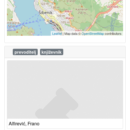
Leaflet
| Map data ©
OpenStreetMap
contributors
prevoditelj
književnik
Alfirević, Frano